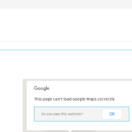
This page can't load Google Maps correctly.
JumpInn
OK
Do you own this website?
Harbigweg 1-3 - Heidelberg
Veranstaltungen