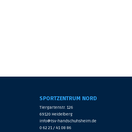
SPORTZENTRUM NORD
Tiergartenstr. 126
69120 Heidelberg
info@tsv-handschuhsheim.de
0 62 21 / 41 08 86